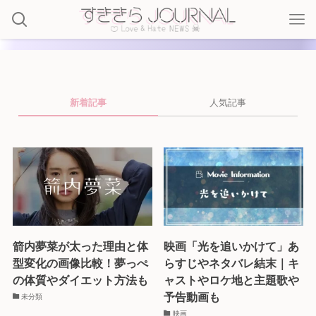
新着記事
人気記事
箭内夢菜が太った理由と体
映画「光を追いかけて」あ
型変化の画像比較！夢っぺ
らすじやネタバレ結末｜キ
の体質やダイエット方法も
ャストやロケ地と主題歌や
予告動画も
未分類
映画